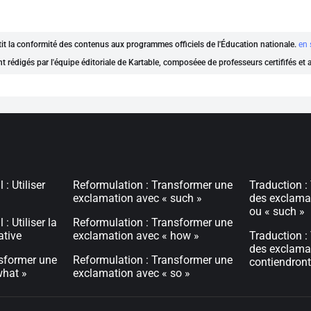
ntit la conformité des contenus aux programmes officiels de l'Éducation nationale.
en 
nt rédigés par l'équipe éditoriale de Kartable, composéee de professeurs certififés et
: Utiliser
Reformulation : Transformer une
Traduction :
exclamation avec « such »
des exclama
ou « such »
: Utiliser la
Reformulation : Transformer une
ative
exclamation avec « how »
Traduction :
des exclama
nsformer une
Reformulation : Transformer une
contiendront
what »
exclamation avec « so »