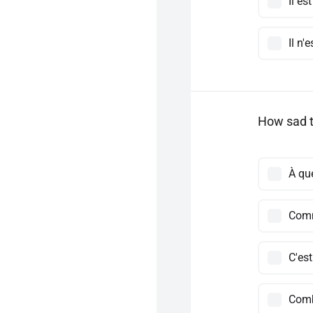
Il es
Il n'
How sad th
À que
Comme
C'est 
Combi