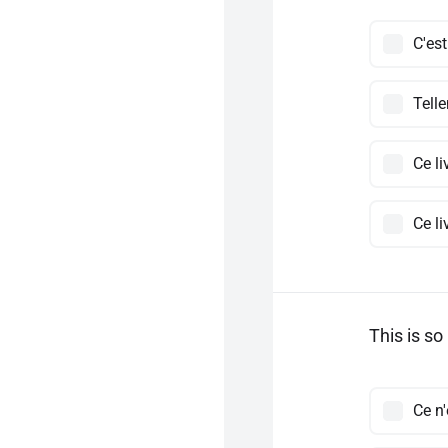
C'es
Tell
Ce li
Ce li
This is so 
Ce n'