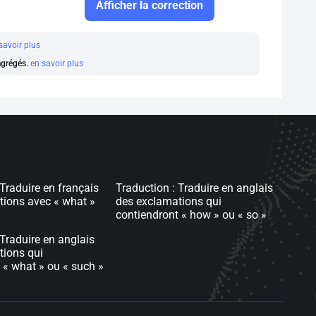
Afficher la correction
savoir plus
 agrégés.
en savoir plus
 Traduire en français
Traduction : Traduire en anglais
tions avec « what »
des exclamations qui
contiendront « how » ou « so »
 Traduire en anglais
tions qui
 « what » ou « such »