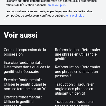
La charte éditoriale garantit la conformité des contenus aux programmes
officiels de l'Éducation nationale.
en savoir plus
Les cours et exercices sont rédigés par l'équipe éditoriale de Kartable,
composéee de professeurs certififés et agrégés.
en savoir plus
Voir aussi
Cours : L'expression de la
Reformulation : Reformuler
possession
une phrase en utilisant le
génitif
Exercice fondamental :
Déterminer dans quel cas le
Reformulation : Reformuler
génitif est nécessaire
une phrase en utilisant un
possessif
Exercice fondamental :
Utiliser le génitif quand le
Traduction : Traduire en
nom se termine par un "s"
anglais des phrases en
utilisant un génitif
Exercice fondamental :
Utiliser le génitif si
Traduction : Traduire en