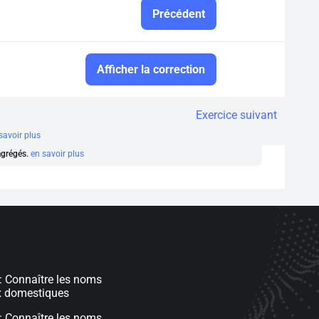
Précédent
Afficher la correction
Exercice suivant
savoir plus
 agrégés.
en savoir plus
: Connaître les noms
 domestiques
: Connaître les noms