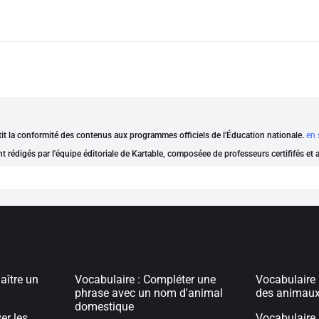
ntit la conformité des contenus aux programmes officiels de l'Éducation nationale.
en 
nt rédigés par l'équipe éditoriale de Kartable, composéee de professeurs certififés et
aître un
Vocabulaire : Compléter une
Vocabulaire 
phrase avec un nom d'animal
des animaux
domestique
er les
Vocabulaire 