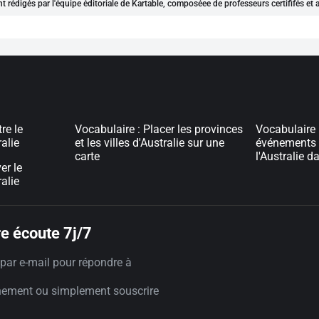
nt rédigés par l'équipe éditoriale de Kartable, composéee de professeurs certififés et
re le
Vocabulaire : Placer les provinces
Vocabulaire :
ralie
et les villes d'Australie sur une
événements 
carte
l'Australie d
er le
ralie
e écoute 7j/7
par e-mail pour répondre à
nement ou simplement souscrire