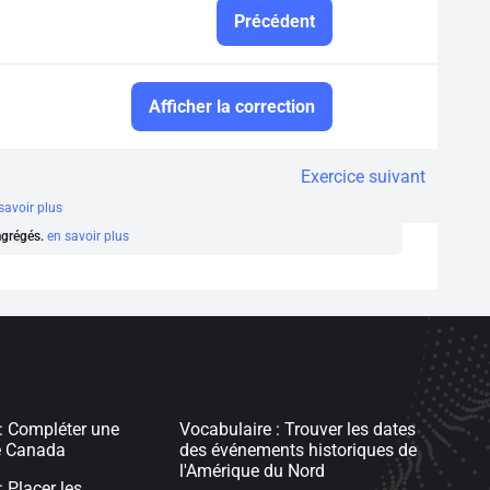
Précédent
Afficher la correction
Exercice suivant
savoir plus
 agrégés.
en savoir plus
: Compléter une
Vocabulaire : Trouver les dates
e Canada
des événements historiques de
l'Amérique du Nord
 Placer les