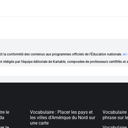
ntit la conformité des contenus aux programmes officiels de l'Éducation nationale.
en 
nt rédigés par l'équipe éditoriale de Kartable, composéee de professeurs certififés et
re le
Vocabulaire : Placer les pays et
Vocabulaire 
da
les villes d'Amérique du Nord sur
phrase sur l
une carte
er le
Vocabulaire :