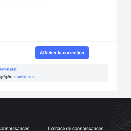
Afficher la correction
savoir plus
 agrégés.
en savoir plus
connaissances :
Exercice de connaissances :