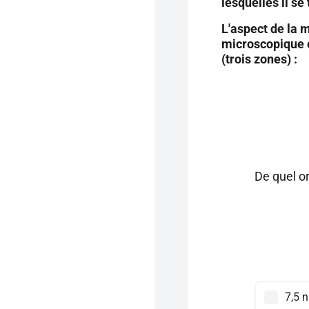
lesquelles il se
L'aspect de la 
microscopique e
(trois zones) :
De quel or
7,5 