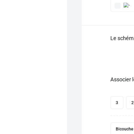
Le schéma
Associer l
3
2
Bicouche 