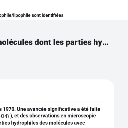
hile/lipophile sont identifiées
Schématiser la membrane plasmique à partir de molécules dont les parties hydrophile/lipophile sont identifiées
1970. Une avancée significative a été faite
), et des observations en microscopie
sO4}
rties hydrophiles des molécules avec