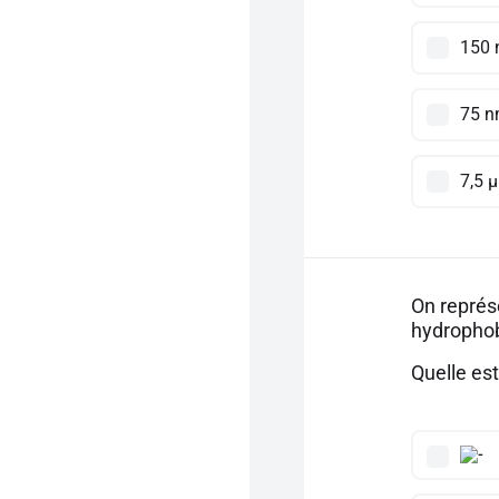
150
75 
7,5 
On représ
hydropho
Quelle es