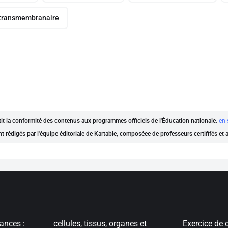
 transmembranaire
ntit la conformité des contenus aux programmes officiels de l'Éducation nationale.
en 
nt rédigés par l'équipe éditoriale de Kartable, composéee de professeurs certififés et
ances :
cellules, tissus, organes et
Exercice de 