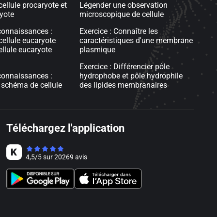
cellule procaryote et
Légender une observation
ryote
microscopique de cellule
connaissances :
Exercice : Connaître les
cellule eucaryote
caractéristiques d'une membrane
ellule eucaryote
plasmique
Exercice : Différencier pôle
connaissances :
hydrophobe et pôle hydrophile
 schéma de cellule
des lipides membranaires
Téléchargez l'application
4,5
/
5
sur
20269
avis