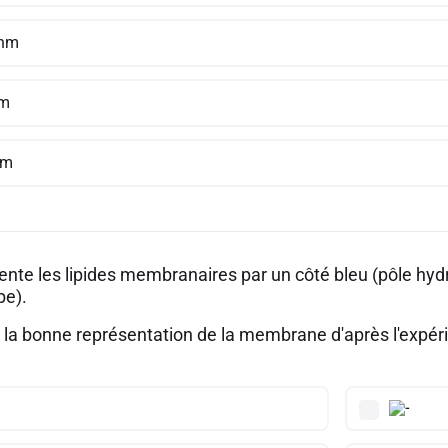
 nm
nm
µm
ente les lipides membranaires par un côté bleu (pôle hydr
be).
t la bonne représentation de la membrane d'après l'expé