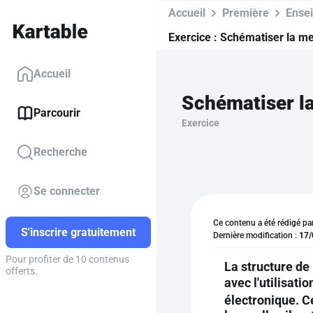
Accueil
Première
Ensei
Exercice :
Schématiser la mem
Accueil
Parcourir
Exercice
Recherche
Se connecter
Ce contenu a été rédigé pa
S'inscrire gratuitement
Dernière modification :
17/
Pour profiter de 10 contenus
La structure de
offerts.
avec l'utilisat
électronique. C