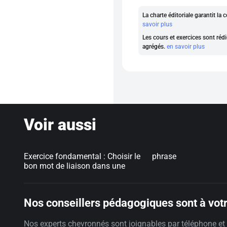
La charte éditoriale garantit l
savoir plus
Les cours et exercices sont rédi
agrégés.
en savoir plus
Voir aussi
Exercice fondamental : Choisir le
phrase
bon mot de liaison dans une
Nos conseillers pédagogiques sont à votr
Nos experts chevronnés sont joignables par téléphone et 