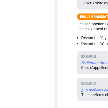
Je veux vivre av
Les conjonctions 
respectivement un 
Devant un "i",
y
Devant un "o",
o
Se llaman Am
Elles s'appellen
¿Lo prefieres c
Tu le préfères c