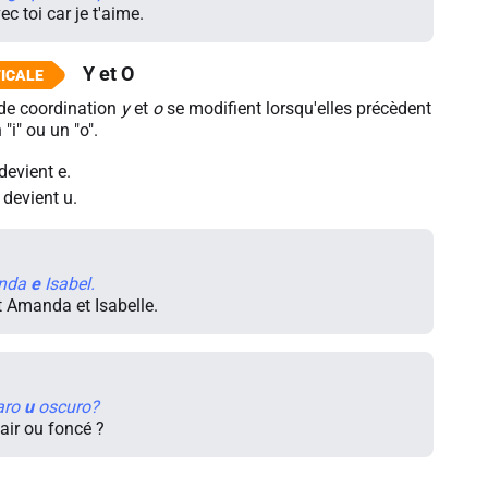
ec toi car je t'aime.
Y et O
de coordination
y
et
o
se modifient lorsqu'elles précèdent
"i" ou un "o".
devient
e
.
devient
u
.
anda
e
Isabel.
t Amanda et Isabelle.
laro
u
oscuro?
lair ou foncé ?