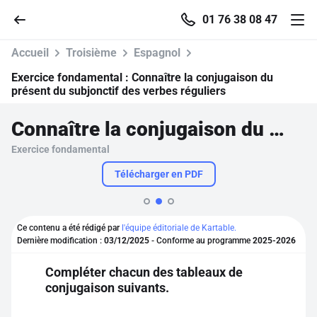
01 76 38 08 47
Accueil
Troisième
Espagnol
Exercice fondamental :
Connaître la conjugaison du
présent du subjonctif des verbes réguliers
Accueil
Connaître la conjugaison du présent du subjonctif des verbes réguliers
Exercice fondamental
Parcourir
Télécharger en PDF
Recherche
Ce contenu a été rédigé par
l'équipe éditoriale de Kartable.
Se connecter
Dernière modification :
03/12/2025
- Conforme au programme
2025-2026
Compléter chacun des tableaux de
S'inscrire gratuitement
conjugaison suivants.
Pour profiter de 10 contenus offerts.