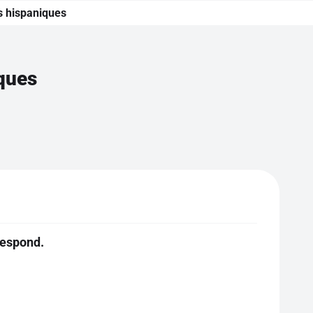
s hispaniques
ques
respond.