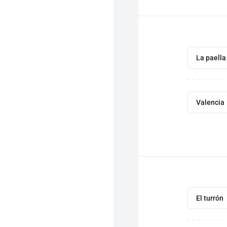
La paella
Valencia
El turrón