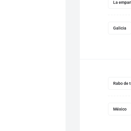
La empa
Galicia
Rabo de t
México