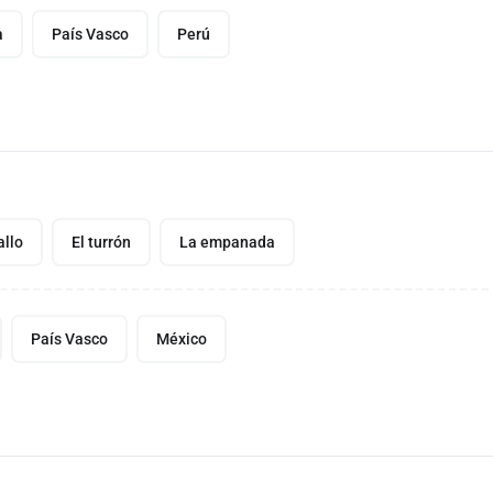
a
País Vasco
Perú
allo
El turrón
La empanada
País Vasco
México