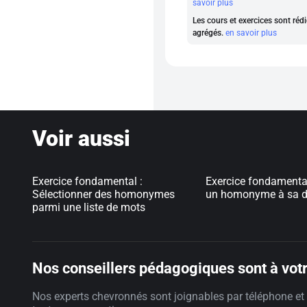
savoir plus
Les cours et exercices sont rédi
agrégés.
en savoir plus
Voir aussi
Exercice fondamental :
Exercice fondamental
Sélectionner des homonymes
un homonyme à sa dé
parmi une liste de mots
Nos conseillers pédagogiques sont à votr
Nos experts chevronnés sont joignables par téléphone et 