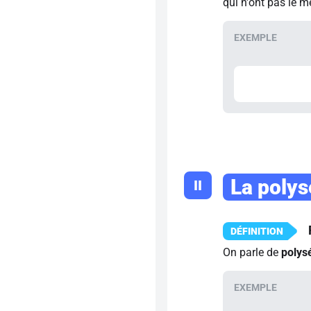
qui n'ont pas le 
La poly
II
On parle de
polys