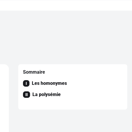
Sommaire
Les homonymes
I
La polysémie
II