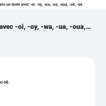
ns un texte avec -oi, -oy, -wa, -ua, -oua, -oê, -oe
Compléter les mots avec le son /oi/ dans un texte avec -oi, -oy, -wa, -ua, -oua, -oê, -oe
ou oê.