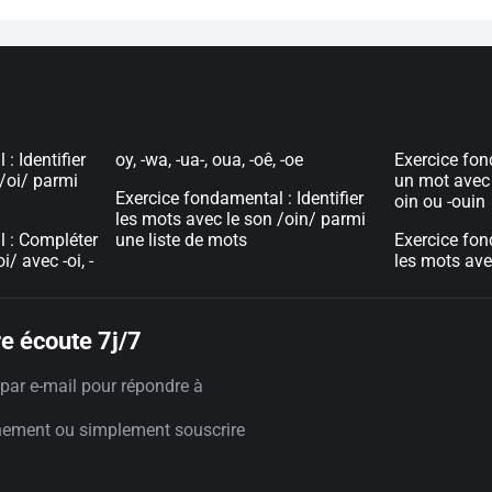
: Identifier
oy, -wa, -ua-, oua, -oê, -oe
Exercice fon
 /oi/ parmi
un mot avec 
Exercice fondamental : Identifier
oin ou -ouin
les mots avec le son /oin/ parmi
l : Compléter
une liste de mots
Exercice fon
/ avec -oi, -
les mots ave
e écoute 7j/7
par e-mail pour répondre à
nement ou simplement souscrire