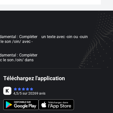
damental : Compléter
un texte avec -oin ou -ouin
le son /oin/ avec -
damental : Compléter
c le son /oin/ dans
Téléchargez l'application
4,5
/
5
sur
20269
avis