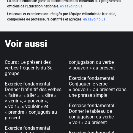
La charte éditoriale garantit la conformité des contenus aux programmes
officiels de l'Éducation nationale.
en savoir plus
Les cours et exercices sont rédigés par l'équipe éditoriale de Kartable,
composéee de professeurs certififés et agrégés.
en savoir plus
Voir aussi
Cours : Le présent des
conjugaison du verbe
verbes fréquents du 3e
« pouvoir » au présent
groupe
Exercice fondamental :
Exercice fondamental :
Conjuguer le verbe
Donner l'infinitif des verbes
« pouvoir » au présent dans
« faire », « aller », « dire »,
une phrase simple
« venir », « pouvoir »,
Exercice fondamental :
« voir », « vouloir » et
Donner le tableau de
« prendre » conjugués au
conjugaison du verbe
présent
« voir » au présent
Exercice fondamental :
Exercice fondamental :