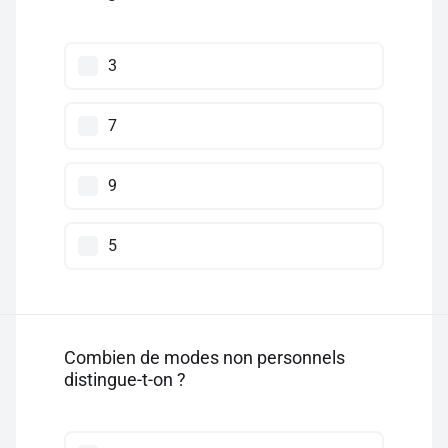
3
7
9
5
Combien de modes non personnels
distingue-t-on ?