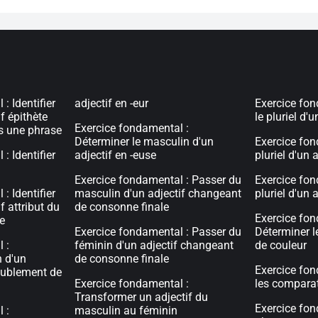
: Identifier
adjectif en -eur
Exercice fon
if épithète
le pluriel d'u
Exercice fondamental :
s une phrase
Déterminer le masculin d'un
Exercice fon
: Identifier
adjectif en -euse
pluriel d'un a
Exercice fondamental : Passer du
Exercice fond
: Identifier
masculin d'un adjectif changeant
pluriel d'un a
if attribut du
de consonne finale
Exercice fon
e
Exercice fondamental : Passer du
Déterminer le
 :
féminin d'un adjectif changeant
de couleur
n d'un
de consonne finale
Exercice fon
doublement de
Exercice fondamental :
les comparati
Transformer un adjectif du
Exercice fon
 :
masculin au féminin