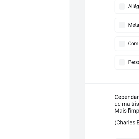
Allég
Méta
Comp
Pers
Cependant 
de ma tris
Mais l'im
(Charles B