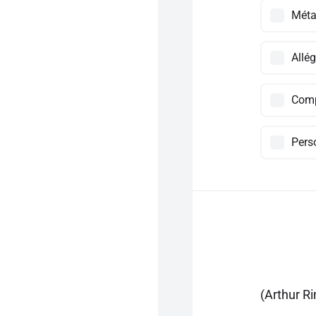
Méta
Allég
Comp
Pers
(Arthur R