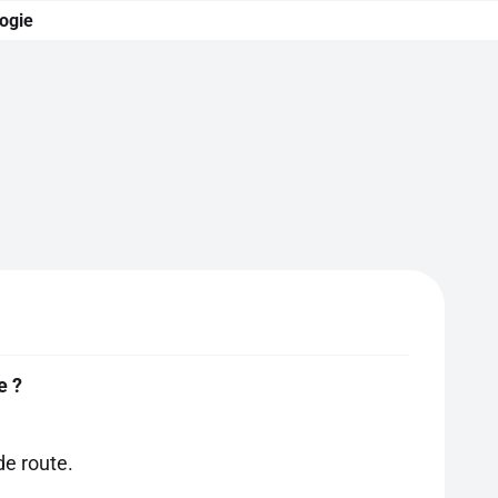
logie
e ?
de route.