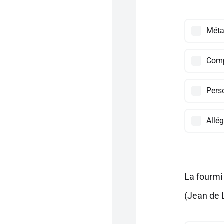
Méta
Comp
Pers
Allég
La fourmi 
(Jean de L