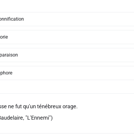
onnification
orie
araison
phore
se ne fut qu'un ténébreux orage.
Baudelaire, "L'Ennemi")