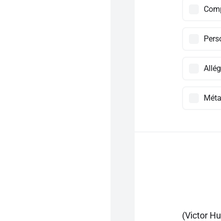
Comp
Pers
Allég
Méta
(Victor Hu