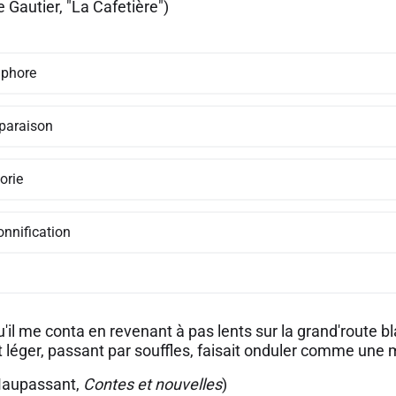
 Gautier, "La Cafetière")
phore
araison
orie
onnification
u'il me conta en revenant à pas lents sur la grand'route 
t léger, passant par souffles, faisait onduler comme une
Maupassant,
Contes et nouvelles
)