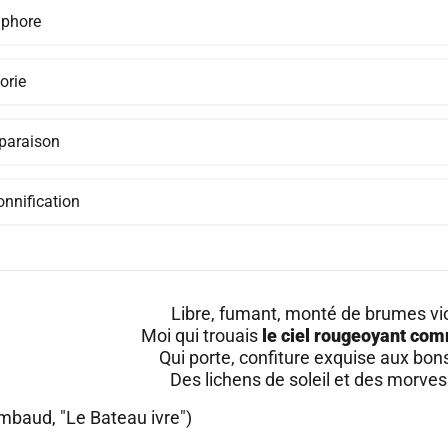
phore
orie
araison
onnification
Libre, fumant, monté de brumes vio
Moi qui trouais
le ciel rougeoyant co
Qui porte, confiture exquise aux bon
Des lichens de soleil et des morves
imbaud, "Le Bateau ivre")