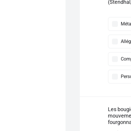
(Stendhal
Méta
Allég
Comp
Pers
Les bougie
mouvement
fourgonnai