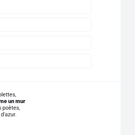
lettes,
mme un mur
s poètes,
 d'azur.