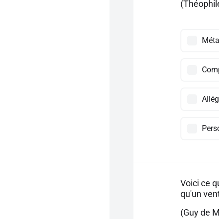
(Théophile
Méta
Comp
Allég
Pers
Voici ce q
qu'un ven
(Guy de 