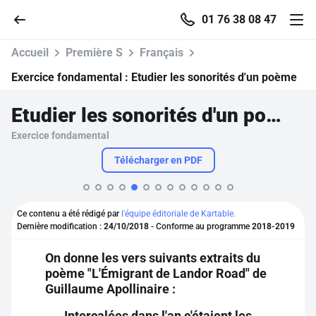
01 76 38 08 47
Accueil
Première S
Français
Exercice fondamental :
Etudier les sonorités d'un poème
Etudier les sonorités d'un poème
Accueil
Exercice fondamental
Parcourir
Télécharger en PDF
Recherche
Ce contenu a été rédigé par
l'équipe éditoriale de Kartable.
Dernière modification :
24/10/2018
- Conforme au programme
2018-2019
Se connecter
On donne les vers suivants extraits du
poème "L'Émigrant de Landor Road" de
S'inscrire gratuitement
Guillaume Apollinaire :
Pour profiter de 10 contenus offerts.
Intercalées dans l'an c'étaient les