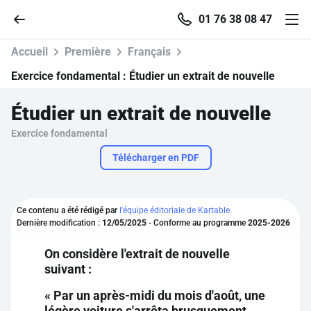
01 76 38 08 47
Accueil
Première
Français
Exercice fondamental :
Étudier un extrait de nouvelle
Étudier un extrait de nouvelle
Accueil
Exercice fondamental
Parcourir
Télécharger en PDF
Recherche
Ce contenu a été rédigé par
l'équipe éditoriale de Kartable.
Dernière modification :
12/05/2025
- Conforme au programme
2025-2026
Se connecter
On considère l'extrait de nouvelle
suivant :
S'inscrire gratuitement
« Par un après-midi du mois d'août, une
Pour profiter de 10 contenus offerts.
légère voiture s'arrêta brusquement