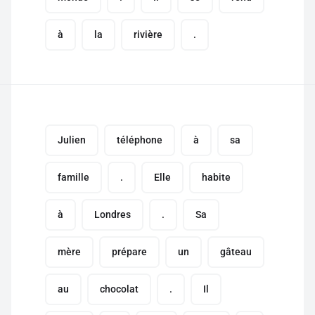
à
la
rivière
.
Julien
téléphone
à
sa
famille
.
Elle
habite
à
Londres
.
Sa
mère
prépare
un
gâteau
au
chocolat
.
Il