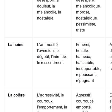
désespoir, la
désespéré,
douleur, la
mélancolique,
mélancolie, la
morose,
nostalgie
nostalgique,
pessimiste,
triste
La haine
L'animosité,
Ennemi,
A
l'aversion, le
hostile,
d
dégoût, l'inimitié,
haineux,
a
le ressentiment
haïssable,
e
insupportable,
r
repoussant,
répugnant
La colère
L'agressivité, le
Agressif,
Ê
courroux,
courroucé,
s
l'emportement, la
emporté,
s