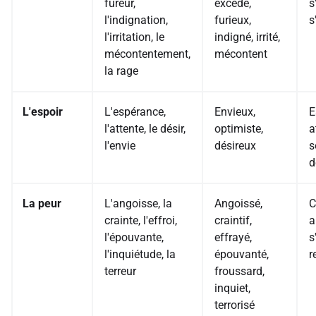
fureur,
excédé,
s
l'indignation,
furieux,
s
l'irritation, le
indigné, irrité,
mécontentement,
mécontent
la rage
L'espoir
L'espérance,
Envieux,
E
l'attente, le désir,
optimiste,
a
l'envie
désireux
s
d
La peur
L'angoisse, la
Angoissé,
C
crainte, l'effroi,
craintif,
a
l'épouvante,
effrayé,
s
l'inquiétude, la
épouvanté,
r
terreur
froussard,
inquiet,
terrorisé