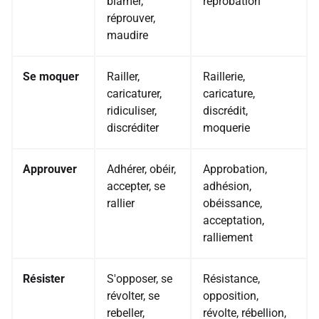
blâmer,
réprobation
réprouver,
maudire
Se moquer
Railler,
Raillerie,
caricaturer,
caricature,
ridiculiser,
discrédit,
discréditer
moquerie
Approuver
Adhérer, obéir,
Approbation,
accepter, se
adhésion,
rallier
obéissance,
acceptation,
ralliement
Résister
S'opposer, se
Résistance,
révolter, se
opposition,
rebeller,
révolte, rébellion,