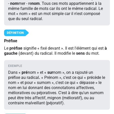
-
nom
mer - re
nom
. Tous ces mots appartiennent à la
même famille de mots car ils ont le même radical. Le
mot « nom » est un mot simple car il n'est composé
que du seul radical.
Préfixe
Le
préfixe
signifie « fixé devant ». Il est l'élément qui est
à
gauche
(devant) du radical. Il modifie le
sens
du mot.
Dans «
pré
nom » et «
sur
nom », on a rajouté un
préfixe au radical
.
« Prénom », c'est ce qui « précède le
nom » et pour « surnom », c'est ce qui « dépasse » le
nom en lui donnant des connotations affectives,
mélioratives ou péjoratives. C'est à dire qu'un surnom
peut être très affectif, mignon (mélioratif), ou au
contraire malveillant (péjoratif).