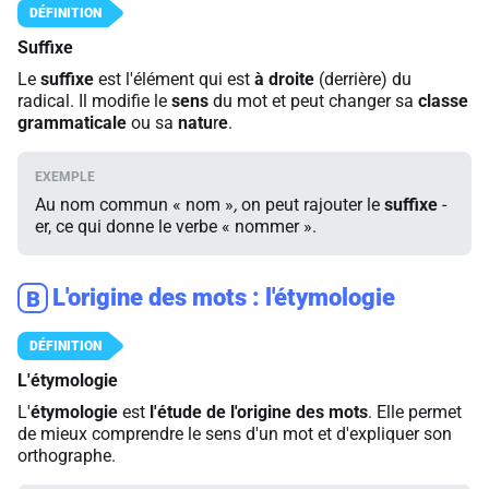
Suffixe
Le
suffixe
est l'élément qui est
à droite
(derrière) du
radical. Il modifie le
sens
du mot et peut changer sa
classe
grammaticale
ou sa
natu
r
e
.
Au nom commun « nom »
,
on peut rajouter le
suffixe
-
er, ce qui donne le verbe « nommer ».
L'origine des mots : l'étymologie
B
L'étymologie
L'
étymologie
est
l'étude de l'origine des mots
. Elle permet
de mieux comprendre le sens d'un mot et d'expliquer son
orthographe.