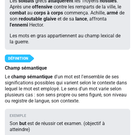
Les
soldats
grecs
attaquèrent
les Troyens
hostiles
.
Après une
offensive
contre les remparts de la ville, le
combat
au
corps à corps
commença. Achille,
armé
de
son
redoutable glaive
et de sa
lance
, affronta
l'ennemi
Hector.
Les mots en gras appartiennent au champ lexical de
la guerre.
Champ sémantique
Le
champ sémantique
d'un mot est l'ensemble de ses
significations possibles qui varient selon le contexte dans
lequel le mot est employé. Le sens d'un mot varie selon
plusieurs cas : son sens propre ou sens figuré, son niveau
ou registre de langue, son contexte.
Son
but
est de réussir cet examen. (objectif à
atteindre)