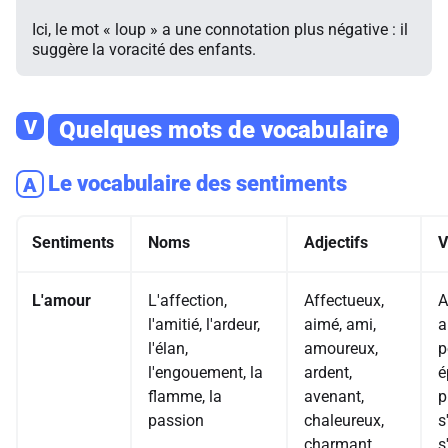
Ici, le mot « loup » a une connotation plus négative : il
suggère la voracité des enfants.
V
Quelques mots de vocabulaire
Le vocabulaire des sentiments
A
Sentiments
Noms
Adjectifs
V
L'amour
L'affection,
Affectueux,
A
l'amitié, l'ardeur,
aimé, ami,
a
l'élan,
amoureux,
p
l'engouement, la
ardent,
é
flamme, la
avenant,
p
passion
chaleureux,
s
charmant,
s