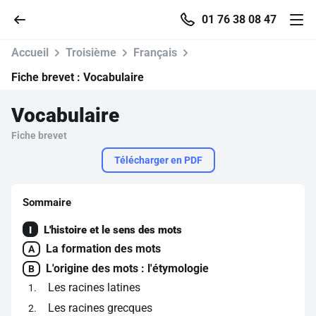
01 76 38 08 47
Accueil
Troisième
Français
Fiche brevet :
Vocabulaire
Vocabulaire
Accueil
Fiche brevet
Parcourir
Télécharger en PDF
Recherche
Sommaire
L'histoire et le sens des mots
I
Se connecter
La formation des mots
A
L'origine des mots : l'étymologie
B
S'inscrire gratuitement
Les racines latines
1
Pour profiter de 10 contenus offerts.
Les racines grecques
2