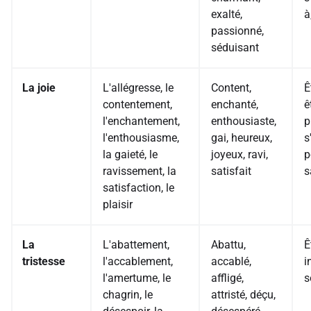
exalté,
à
passionné,
séduisant
La joie
L'allégresse, le
Content,
Ê
contentement,
enchanté,
ê
l'enchantement,
enthousiaste,
p
l'enthousiasme,
gai, heureux,
s
la gaieté, le
joyeux, ravi,
p
ravissement, la
satisfait
s
satisfaction, le
plaisir
La
L'abattement,
Abattu,
Ê
tristesse
l'accablement,
accablé,
i
l'amertume, le
affligé,
s
chagrin, le
attristé, déçu,