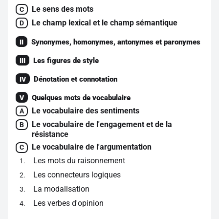
Le sens des mots
C
Le champ lexical et le champ sémantique
D
Synonymes, homonymes, antonymes et paronymes
II
Les figures de style
III
Dénotation et connotation
IV
Quelques mots de vocabulaire
V
Le vocabulaire des sentiments
A
Le vocabulaire de l'engagement et de la
B
résistance
Le vocabulaire de l'argumentation
C
Les mots du raisonnement
1
Les connecteurs logiques
2
La modalisation
3
Les verbes d'opinion
4