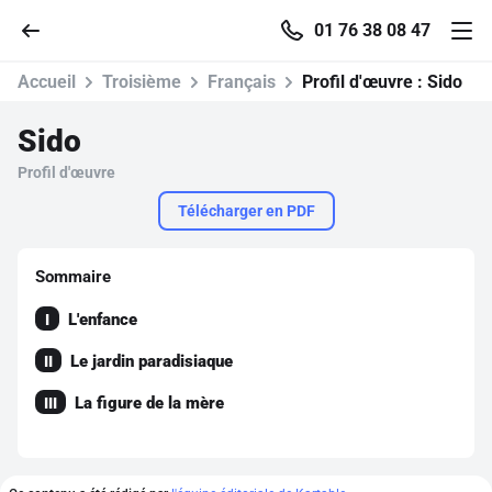
01 76 38 08 47
Accueil
Troisième
Français
Profil d'œuvre :
Sido
Sido
Profil d'œuvre
Accueil
Télécharger en PDF
Parcourir
Sommaire
Recherche
L'enfance
I
Le jardin paradisiaque
Se connecter
II
La figure de la mère
III
S'inscrire gratuitement
Pour profiter de 10 contenus offerts.