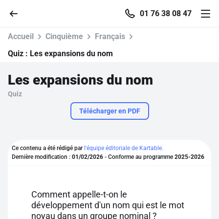
01 76 38 08 47
Accueil
Cinquième
Français
Quiz :
Les expansions du nom
Les expansions du nom
Accueil
Quiz
Parcourir
Télécharger en PDF
Recherche
Ce contenu a été rédigé par
l'équipe éditoriale de Kartable.
Dernière modification :
01/02/2026
- Conforme au programme
2025-2026
Se connecter
S'inscrire gratuitement
Comment appelle-t-on le
développement d'un nom qui est le mot
Pour profiter de 10 contenus offerts.
noyau dans un groupe nominal ?