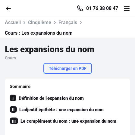
01 76 38 08 47
Accueil
Cinquième
Français
Cours :
Les expansions du nom
Les expansions du nom
Accueil
Cours
Parcourir
Télécharger en PDF
Recherche
Sommaire
Définition de l'expansion du nom
I
Se connecter
L'adjectif épithète : une expansion du nom
II
S'inscrire gratuitement
Le complément du nom : une expansion du nom
III
Pour profiter de 10 contenus offerts.