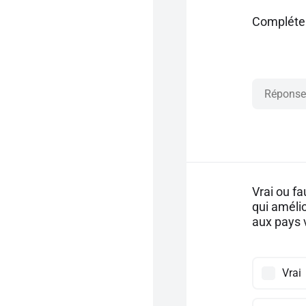
Compléter 
Vrai ou fa
qui amélio
aux pays v
Vrai