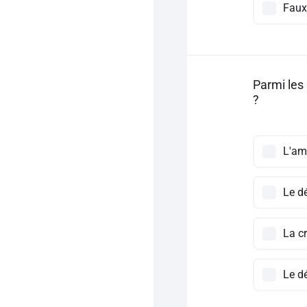
Faux
Parmi les
?
L'amé
Le d
La c
Le d