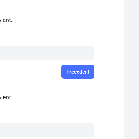
vient.
Précédent
vient.