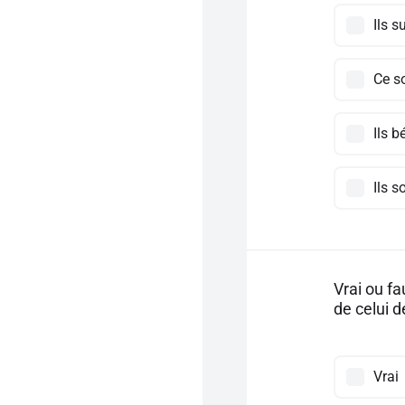
Ils s
Ce so
Ils b
Ils s
Vrai ou fa
de celui d
Vrai