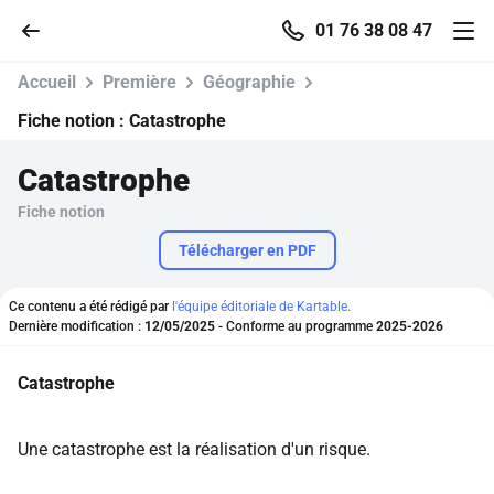
01 76 38 08 47
Accueil
Première
Géographie
Fiche notion :
Catastrophe
Catastrophe
Accueil
Fiche notion
Parcourir
Télécharger en PDF
Recherche
Ce contenu a été rédigé par
l'équipe éditoriale de Kartable.
Dernière modification :
12/05/2025
- Conforme au programme
2025-2026
Se connecter
Catastrophe
S'inscrire gratuitement
Une catastrophe est la réalisation d'un risque.
Pour profiter de 10 contenus offerts.