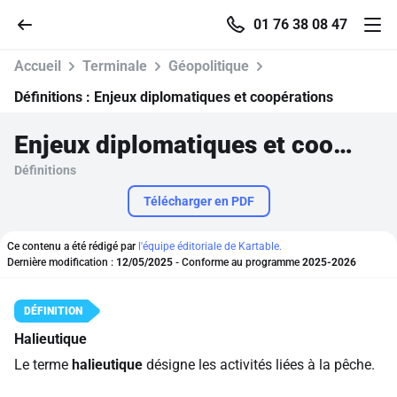
01 76 38 08 47
Accueil
Terminale
Géopolitique
Définitions :
Enjeux diplomatiques et coopérations
Enjeux diplomatiques et coopérations
Accueil
Définitions
Parcourir
Télécharger en PDF
Recherche
Ce contenu a été rédigé par
l'équipe éditoriale de Kartable.
Dernière modification :
12/05/2025
- Conforme au programme
2025-2026
Se connecter
Halieutique
S'inscrire gratuitement
Le terme
halieutique
désigne les activités liées à la pêche.
Pour profiter de 10 contenus offerts.