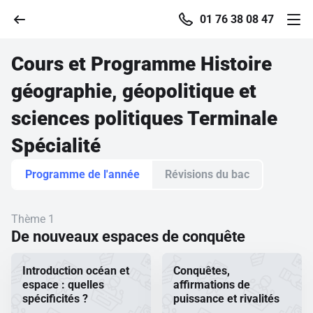
01 76 38 08 47
Cours et Programme
Histoire
géographie, géopolitique et
Accueil
sciences politiques Terminale
Spécialité
Parcourir
Programme de l'année
Révisions du bac
Recherche
Thème 1
Se connecter
De nouveaux espaces de conquête
Introduction océan et
Conquêtes,
S'inscrire gratuitement
espace : quelles
affirmations de
spécificités ?
puissance et rivalités
Pour profiter de 10 contenus offerts.