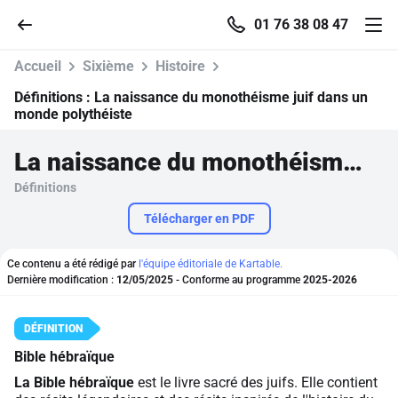
01 76 38 08 47
Accueil
Sixième
Histoire
Définitions :
La naissance du monothéisme juif dans un
monde polythéiste
Accueil
La naissance du monothéisme juif dans un monde polythéiste
Définitions
Parcourir
Télécharger en PDF
Recherche
Ce contenu a été rédigé par
l'équipe éditoriale de Kartable.
Dernière modification :
12/05/2025
- Conforme au programme
2025-2026
Se connecter
S'inscrire gratuitement
Bible hébraïque
Pour profiter de 10 contenus offerts.
La Bible hébraïque
est le livre sacré des juifs. Elle contient