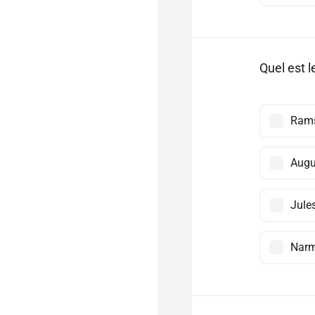
Quel est l
Rams
Augu
Jule
Narm