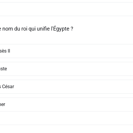
e nom du roi qui unifie l'Égypte ?
ès II
ste
s César
er