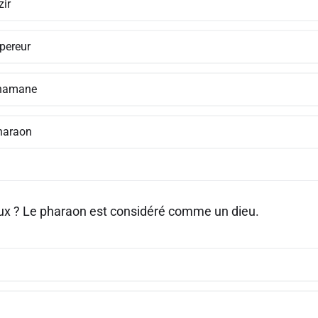
zir
pereur
hamane
haraon
aux ? Le pharaon est considéré comme un dieu.