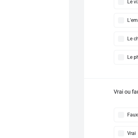
Le vi
L'em
Le c
Le p
Vrai ou f
Faux
Vrai