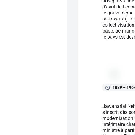
Joseph Staline 
d'avril de Léni
le gouvernement
ses rivaux (Tro
collectivisation
pacte germano-s
le pays est de
1889 – 196
Jawaharlal Nehr
s'inscrit dès s
modernisation r
intérimaire cha
ministre à parti