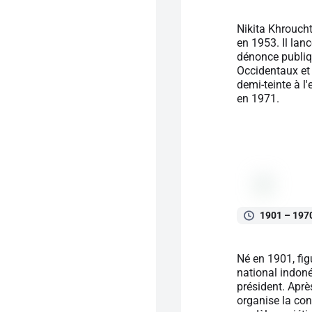
Nikita Khrouch
en 1953. Il la
dénonce publiqu
Occidentaux et d
demi-teinte à l
en 1971.
1901 – 197
Né en 1901, fig
national indoné
président. Aprè
organise la con