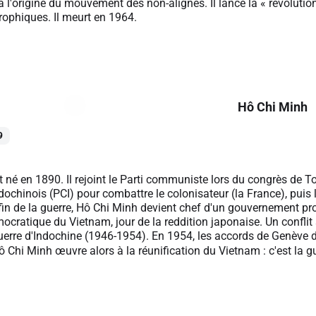
à l'origine du mouvement des non-alignés. Il lance la « révolution
ophiques. Il meurt en 1964.
Hô Chi Minh
9
 né en 1890. Il rejoint le Parti communiste lors du congrès de To
chinois (PCI) pour combattre le colonisateur (la France), puis 
fin de la guerre, Hô Chi Minh devient chef d'un gouvernement pro
cratique du Vietnam, jour de la reddition japonaise. Un conflit
guerre d'Indochine (1946-1954). En 1954, les accords de Genève d
ô Chi Minh œuvre alors à la réunification du Vietnam : c'est la 