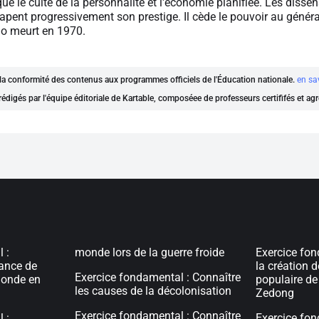
ue le culte de la personnalité et l'économie planifiée. Les dissen
pent progressivement son prestige. Il cède le pouvoir au génér
no meurt en 1970.
t la conformité des contenus aux programmes officiels de l'Éducation nationale.
en sa
rédigés par l'équipe éditoriale de Kartable, composéee de professeurs certififés et ag
 :
monde lors de la guerre froide
Exercice fon
ance de
la création 
Exercice fondamental : Connaître
monde en
populaire d
les causes de la décolonisation
Zedong
Exercice fondamental : Connaître
 :
Exercice fon