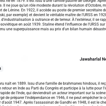
est né en 1879. Il est issu d'une famille pauvre de Géorgie. Après
ne. Il ne joue qu'un rôle modeste durant la révolution d'Octobre
 de Lénine. En 1922, il accède au poste de premier secrétaire d
tski, par exemple) et devient le véritable maître de l'URSS en 1928
, d'industrialisation à outrance et de terreur. À l'extérieur, il se 
oviétique en août 1939. Staline étend l'influence de l'URSS sur 
venu une superpuissance mais au prix d'un bilan humain désastr
Jawaharlal N
4
u naît en 1889. Issu d'une famille de brahmanes hindous, il reço
on retour en Inde au Parti du Congrès et participe à la lutte pour
apide de l'Inde, qui deviendrait un acteur important sur la scèn
rgé de préparer l'indépendance en 1946, il ne peut empêcher le con
r d'août 1947. Après l'assassinat de Gandhi en 1948, il est le che