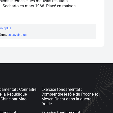
sions internes et les mauvais résultats
al Soeharto en mars 1966. Placé en maison
voir plus
régés.
en savoir plus
damental : Connaître
Exercice fondamental :
de la République
Comprendre le rôle du Proche et
e Chine par Mao
Moyen-Orient dans la guerre
froide
damental :
Exercice fondamental :