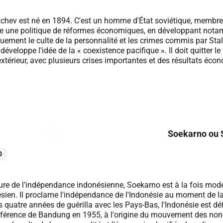
tchev est né en 1894. C'est un homme d'État soviétique, membre
nce une politique de réformes économiques, en développant nota
ement le culte de la personnalité et les crimes commis par Stali
éveloppe l'idée de la « coexistence pacifique ». Il doit quitter l
'extérieur, avec plusieurs crises importantes et des résultats écon
Soekarno ou 
0
ure de l'indépendance indonésienne, Soekarno est à la fois moderni
sien. Il proclame l'indépendance de l'Indonésie au moment de la
s quatre années de guérilla avec les Pays-Bas, l'Indonésie est 
férence de Bandung en 1955, à l'origine du mouvement des non-ali