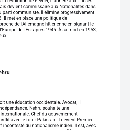
 la révolution de Février, il adhère aux Thèses
, mais devient commissaire aux Nationalités dans
u parti communiste. Il élimine progressivement
. Il met en place une politique de
rapproche de l'Allemagne hitlérienne en signant le
l'Europe de l'Est après 1945. À sa mort en 1953,
eux.
ehru
it une éducation occidentale. Avocat, il
 l'indépendance. Nehru souhaite une
e internationale. Chef du gouvernement
flit avec le futur Pakistan. Il devient Premier
f incontesté du nationalisme indien. Il est, avec