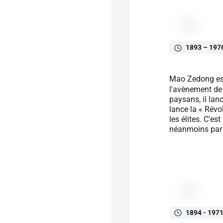
1893 – 197
Mao Zedong est 
l'avènement de 
paysans, il lanc
lance la « Révo
les élites. C'es
néanmoins par ê
1894 - 197