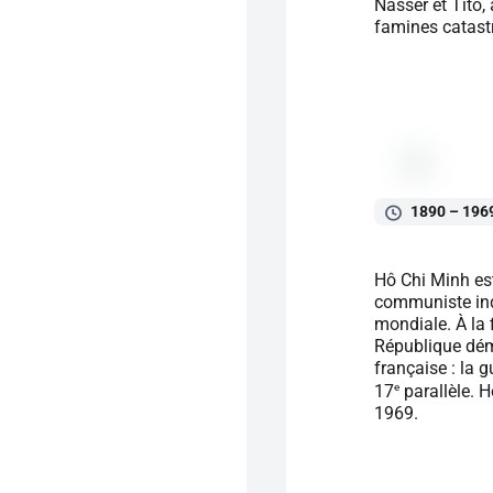
Nasser et Tito, 
famines catastr
1890 – 196
Hô Chi Minh est
communiste indo
mondiale. À la 
République démo
française : la 
e
17
parallèle. H
1969.