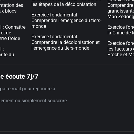
les étapes de la décolonisation
tation des
Comprendre 
ux blocs
grandissante
Exercice fondamental :
Mao Zedon
Comprendre l'émergence du tiers-
monde
 : Connaître
Exercice fon
 et de
la Chine de
Exercice fondamental :
rre froide
Comprendre la décolonisation et
Exercice fon
l'émergence du tiers-monde
 :
les facteurs
rité du
Proche et M
e écoute 7j/7
par e-mail pour répondre à
nement ou simplement souscrire