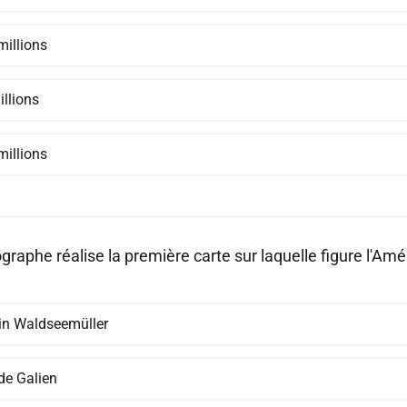
millions
illions
millions
graphe réalise la première carte sur laquelle figure l'Amé
in Waldseemüller
de Galien