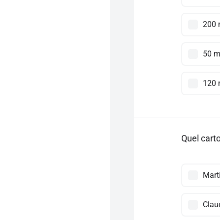
200 
50 m
120 
Quel carto
Mart
Clau