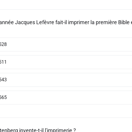
année Jacques Lefèvre fait-il imprimer la première Bible 
528
511
543
565
nberg invente-t-il l'imprimerie ?