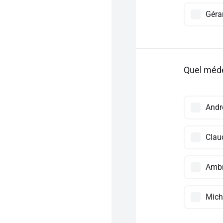
Géra
Quel méde
Andr
Clau
Ambr
Mich