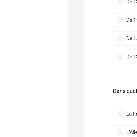
De 1
De 1
De 1
De 1
Dans quel
La F
L'Al