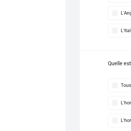
L'Ang
L'Ital
Quelle es
Tous
L'hom
L'ho