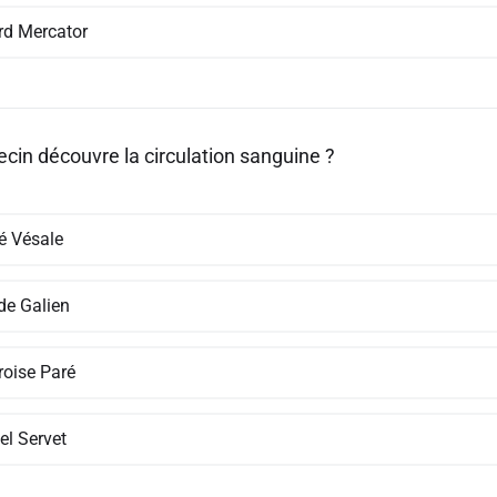
rd Mercator
cin découvre la circulation sanguine ?
é Vésale
de Galien
oise Paré
el Servet