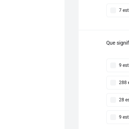
7 est
Que signif
9 est
288 e
28 es
9 est