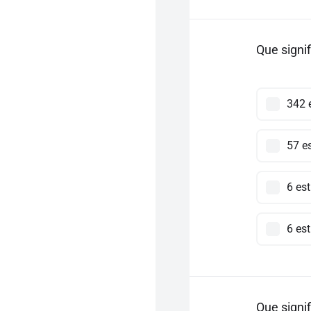
Que signif
342 e
57 es
6 est
6 est
Que signif