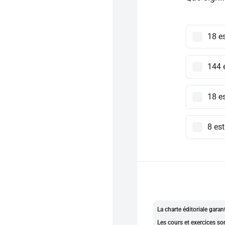
18 es
144 e
18 es
8 est
La charte éditoriale gara
Les cours et exercices so