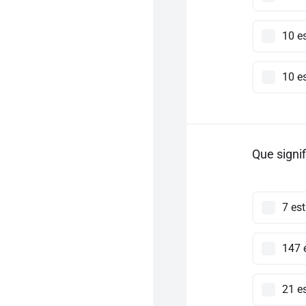
10 es
10 es
Que signif
7 est
147 e
21 es