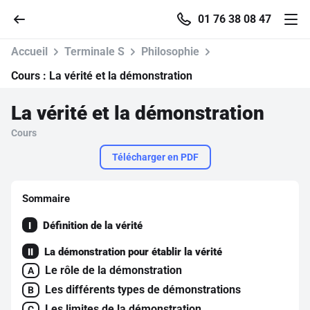
01 76 38 08 47
Accueil
Terminale S
Philosophie
Cours :
La vérité et la démonstration
La vérité et la démonstration
Accueil
Cours
Parcourir
Télécharger en PDF
Recherche
Sommaire
Définition de la vérité
I
Se connecter
La démonstration pour établir la vérité
II
S'inscrire gratuitement
Le rôle de la démonstration
A
Les différents types de démonstrations
B
Pour profiter de 10 contenus offerts.
Les limites de la démonstration
C