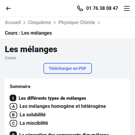
01 76 38 08 47
Accueil
Cinquième
Physique-Chimie
Cours :
Les mélanges
Les mélanges
Accueil
Cours
Parcourir
Télécharger en PDF
Recherche
Sommaire
Les différents types de mélanges
I
Se connecter
Les mélanges homogène et hétérogène
A
La solubilité
B
S'inscrire gratuitement
La miscibilité
C
Pour profiter de 10 contenus offerts.
La séparation des composants d'un mélange
II