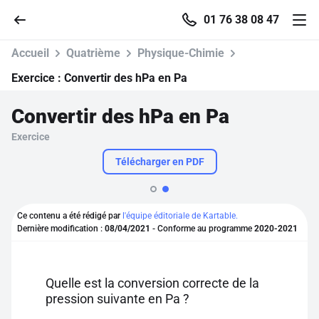
01 76 38 08 47
Accueil
Quatrième
Physique-Chimie
Exercice :
Convertir des hPa en Pa
Convertir des hPa en Pa
Accueil
Exercice
Parcourir
Télécharger en PDF
Recherche
Ce contenu a été rédigé par
l'équipe éditoriale de Kartable.
Dernière modification :
08/04/2021
- Conforme au programme
2020-2021
Se connecter
S'inscrire gratuitement
Quelle est la conversion correcte de la
pression suivante en Pa ?
Pour profiter de 10 contenus offerts.