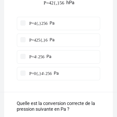
hPa
P=42{,}56
Pa
P=4{,}256
Pa
P=425{,}6
Pa
P=4\ 256
Pa
P=0{,}4\ 256
Quelle est la conversion correcte de la
pression suivante en Pa ?