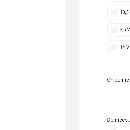
10,5
3,5 V
14 V
On donne 
Données :