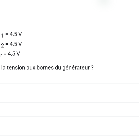
= 4,5 V
 1
= 4,5 V
 2
= 4,5 V
r
t la tension aux bornes du générateur ?