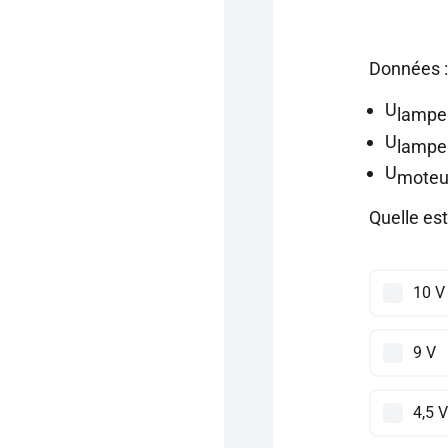
Données :
U
lampe
U
lampe
U
moteu
Quelle es
10 V
9 V
4,5 V