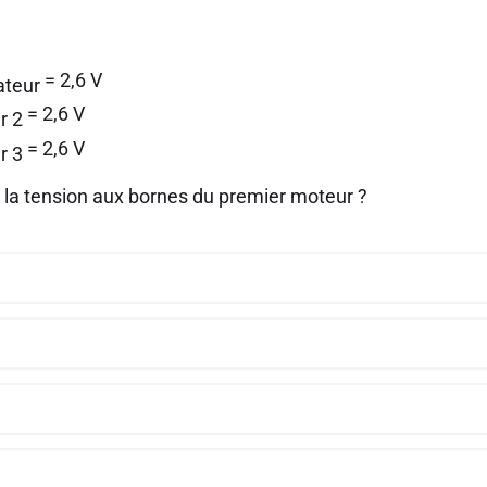
= 2,6 V
ateur
= 2,6 V
r 2
= 2,6 V
r 3
t la tension aux bornes du premier moteur ?