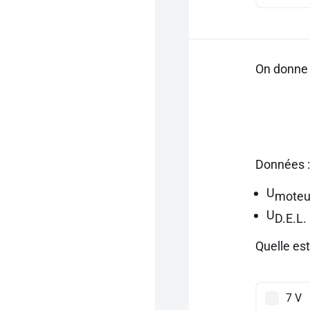
On donne 
Données :
U
moteu
U
D.E.L.
Quelle es
7 V