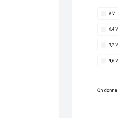
9 V
6,4 V
3,2 V
9,6 V
On donne 