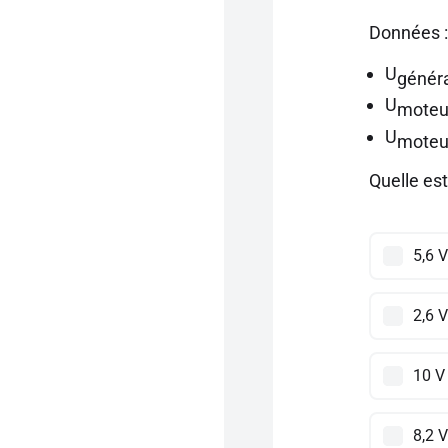
Données :
U
génér
U
moteu
U
moteu
Quelle es
5,6 V
2,6 V
10 V
8,2 V