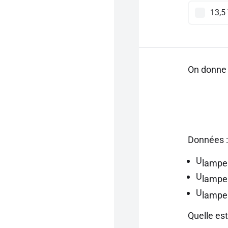
13,5
On donne 
Données :
U
lampe
U
lampe
U
lampe
Quelle es