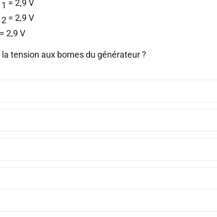
= 2,9 V
 1
= 2,9 V
 2
= 2,9 V
t la tension aux bornes du générateur ?