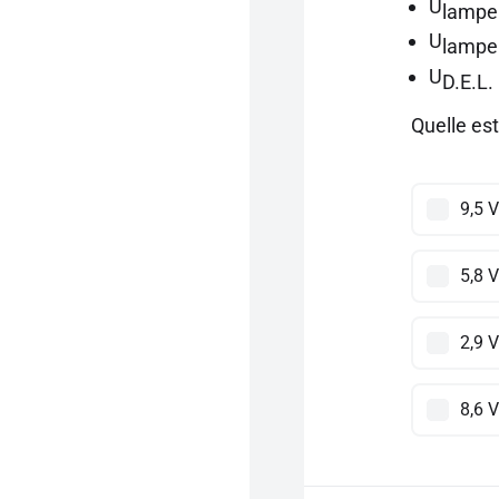
U
lampe
U
lampe
U
D.E.L.
Quelle es
9,5 V
5,8 V
2,9 V
8,6 V