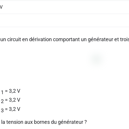
 V
un circuit en dérivation comportant un générateur et troi
= 3,2 V
 1
= 3,2 V
 2
= 3,2 V
 3
t la tension aux bornes du générateur ?