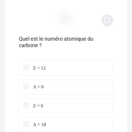
Quel est le numéro atomique du
carbone ?
Z = 12
A = 6
Z = 6
A = 18