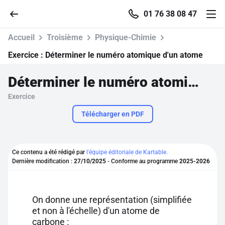
01 76 38 08 47
Accueil
Troisième
Physique-Chimie
Exercice :
Déterminer le numéro atomique d'un atome
Déterminer le numéro atomique d'un atome
Accueil
Exercice
Parcourir
Télécharger en PDF
Recherche
Ce contenu a été rédigé par
l'équipe éditoriale de Kartable.
Dernière modification :
27/10/2025
- Conforme au programme
2025-2026
Se connecter
S'inscrire gratuitement
On donne une représentation (simplifiée
et non à l'échelle) d'un atome de
Pour profiter de 10 contenus offerts.
carbone :