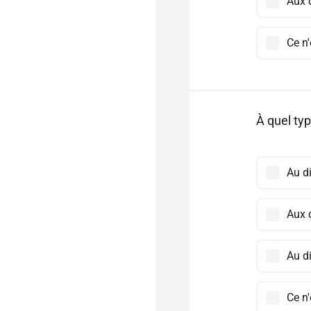
Aux 
Ce n
À quel typ
Au d
Aux 
Au d
Ce n