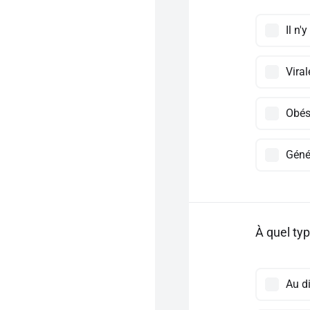
Il n'
Viral
Obés
Géné
À quel typ
Au d