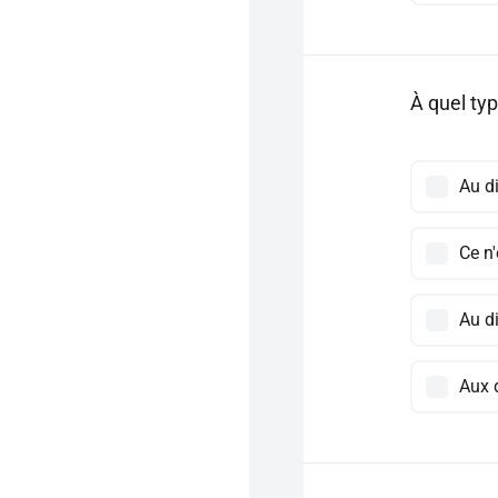
À quel ty
Au d
Ce n
Au d
Aux 