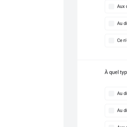
Aux 
Au d
Ce n
À quel typ
Au d
Au d