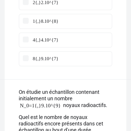
2{,}2.10^{7}
1{,}8.10^{8}
4{,}4.10^{7}
8{,}9.10^{7}
On étudie un échantillon contenant
initialement un nombre
noyaux radioactifs.
N_0=1{,}9.10^{9}
Quel est le nombre de noyaux
radioactifs encore présents dans cet
échantillon au bout d'une durée