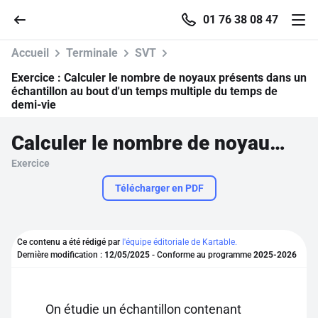
01 76 38 08 47
Accueil
Terminale
SVT
Exercice :
Calculer le nombre de noyaux présents dans un
échantillon au bout d'un temps multiple du temps de
demi-vie
Accueil
Calculer le nombre de noyaux présents dans un échantillon au bout d'un temps multiple du temps de demi-vie
Parcourir
Exercice
Télécharger en PDF
Recherche
Se connecter
Ce contenu a été rédigé par
l'équipe éditoriale de Kartable.
Dernière modification :
12/05/2025
- Conforme au programme
2025-2026
S'inscrire gratuitement
Pour profiter de 10 contenus offerts.
On étudie un échantillon contenant