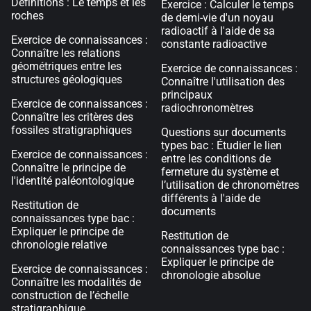
Définitions : Le temps et les
Exercice : Calculer le temps
roches
de demi-vie d'un noyau
radioactif à l'aide de sa
Exercice de connaissances :
constante radioactive
Connaître les relations
géométriques entre les
Exercice de connaissances :
structures géologiques
Connaître l'utilisation des
principaux
Exercice de connaissances :
radiochronomètres
Connaître les critères des
fossiles stratigraphiques
Questions sur documents
types bac : Étudier le lien
Exercice de connaissances :
entre les conditions de
Connaître le principe de
fermeture du système et
l'identité paléontologique
l’utilisation de chronomètres
différents à l'aide de
Restitution de
documents
connaissances type bac :
Expliquer le principe de
Restitution de
chronologie relative
connaissances type bac :
Expliquer le principe de
Exercice de connaissances :
chronologie absolue
Connaître les modalités de
construction de l’échelle
stratigraphique