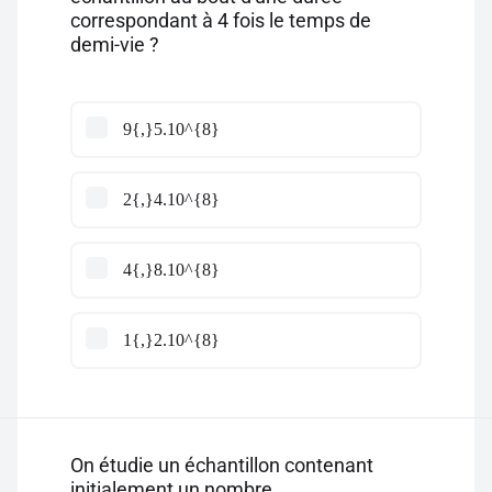
correspondant à 4 fois le temps de
demi-vie ?
9{,}5.10^{8}
2{,}4.10^{8}
4{,}8.10^{8}
1{,}2.10^{8}
On étudie un échantillon contenant
initialement un nombre