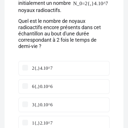
initialement un nombre
N_0=2{,}4.10^7
noyaux radioactifs.
Quel est le nombre de noyaux
radioactifs encore présents dans cet
échantillon au bout d'une durée
correspondant à 2 fois le temps de
demi-vie ?
2{,}4.10^7
6{,}0.10^6
3{,}0.10^6
1{,}2.10^7