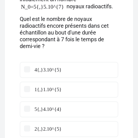
noyaux radioactifs.
N_0=5{,}5.10^{7}
Quel est le nombre de noyaux
radioactifs encore présents dans cet
échantillon au bout d'une durée
correspondant à 7 fois le temps de
demi-vie ?
4{,}3.10^{5}
1{,}1.10^{5}
5{,}4.10^{4}
2{,}2.10^{5}