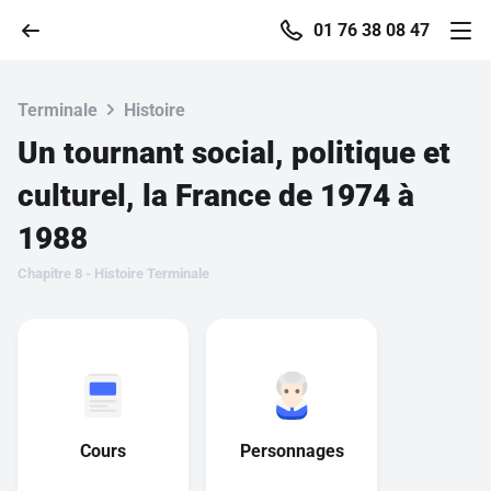
01 76 38 08 47
Terminale
Histoire
Un tournant social, politique et
Accueil
culturel, la France de 1974 à
1988
Parcourir
Chapitre 8 - Histoire Terminale
Recherche
Se connecter
S'inscrire gratuitement
Cours
Personnages
Pour profiter de 10 contenus offerts.