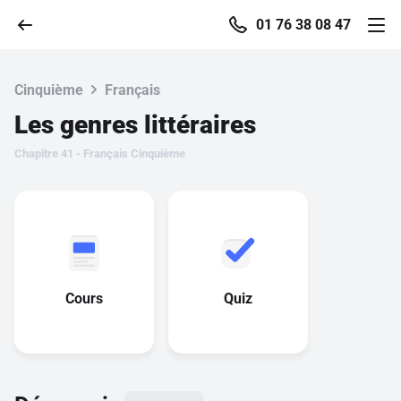
01 76 38 08 47
Cinquième
Français
Les genres littéraires
Accueil
Chapitre 41 - Français Cinquième
Parcourir
Recherche
Se connecter
Cours
Quiz
S'inscrire gratuitement
Pour profiter de 10 contenus offerts.