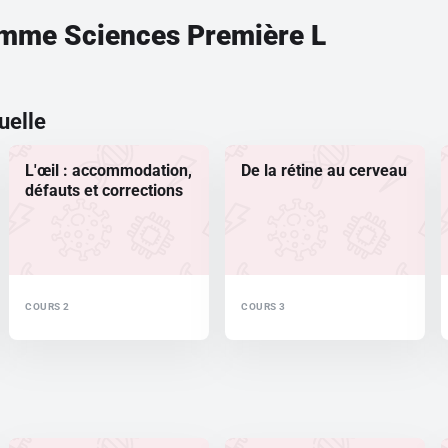
amme
Sciences Première L
uelle
L'œil : accommodation,
De la rétine au cerveau
défauts et corrections
COURS 2
COURS 3