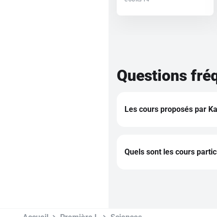
Questions fré
Les cours proposés par Kar
L'intégralité des cours sur
réforme du lycée de l'anné
Quels sont les cours parti
Cours particuliers de maths
Cours particuliers de franç
Cours particuliers d'histoir
Cours particuliers d'anglai
Cours particuliers d'espagn
Cours particuliers d'allema