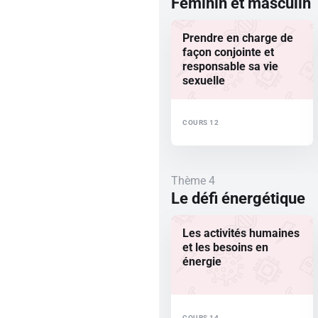
Féminin et masculin
Prendre en charge de
façon conjointe et
responsable sa vie
sexuelle
COURS 12
Thème 4
Le défi énergétique
Les activités humaines
et les besoins en
énergie
COURS 14