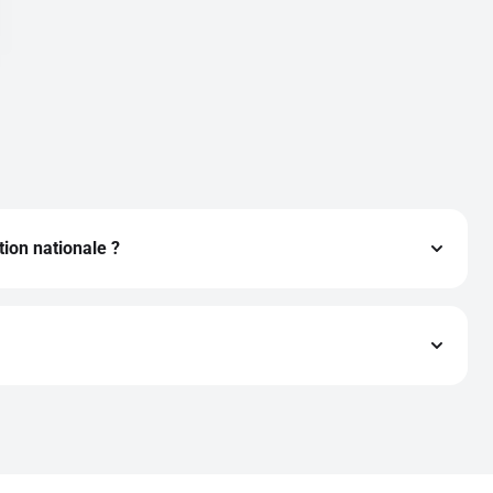
ion nationale ?
le et est conforme au programme en vigueur, incluant la