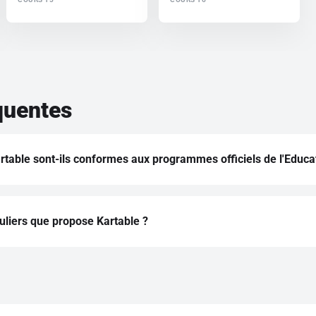
quentes
table sont-ils conformes aux programmes officiels de l'Educat
 Kartable est rédigée par des professeurs de l'Éducation nationa
e 2019-2020.
culiers que propose Kartable ?
 en ligne ou à domicile
ais en ligne ou à domicile
e en ligne ou à domicile
s en ligne ou à domicile
ol en ligne ou à domicile
nd en ligne ou à domicile