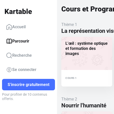
Cours et Progr
Thème 1
Accueil
La représentation vis
Parcourir
L'œil : système optique
et formation des
images
Recherche
Se connecter
COURS 1
S'inscrire gratuitement
Pour profiter de 10 contenus
Thème 2
offerts.
Nourrir l'humanité