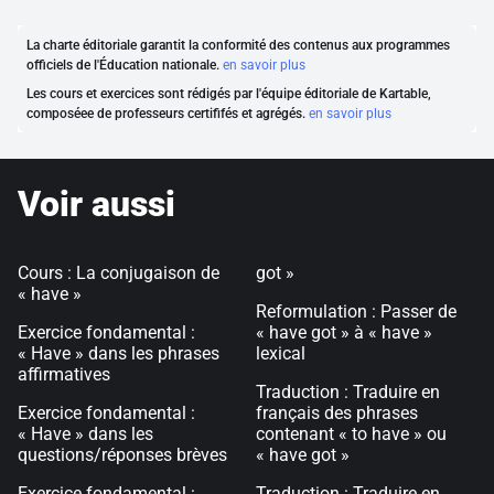
La charte éditoriale garantit la conformité des contenus aux programmes
officiels de l'Éducation nationale.
en savoir plus
Les cours et exercices sont rédigés par l'équipe éditoriale de Kartable,
composéee de professeurs certififés et agrégés.
en savoir plus
Voir aussi
Cours : La conjugaison de
got »
« have »
Reformulation : Passer de
Exercice fondamental :
« have got » à « have »
« Have » dans les phrases
lexical
affirmatives
Traduction : Traduire en
Exercice fondamental :
français des phrases
« Have » dans les
contenant « to have » ou
questions/réponses brèves
« have got »
Exercice fondamental :
Traduction : Traduire en