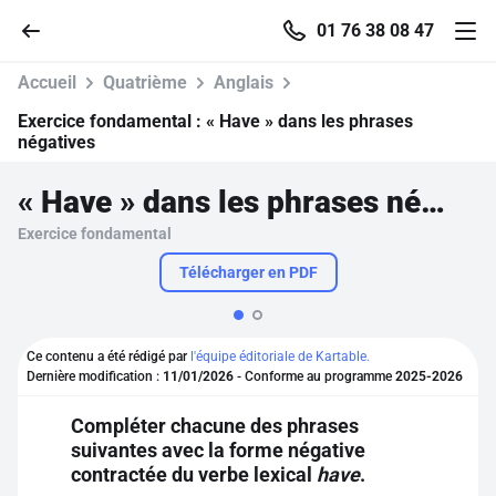
01 76 38 08 47
Accueil
Quatrième
Anglais
Exercice fondamental :
« Have » dans les phrases
négatives
Accueil
« Have » dans les phrases négatives
Exercice fondamental
Parcourir
Télécharger en PDF
Recherche
Ce contenu a été rédigé par
l'équipe éditoriale de Kartable.
Se connecter
Dernière modification :
11/01/2026
- Conforme au programme
2025-2026
Compléter chacune des phrases
S'inscrire gratuitement
suivantes avec la forme négative
contractée du verbe lexical
have
.
Pour profiter de 10 contenus offerts.