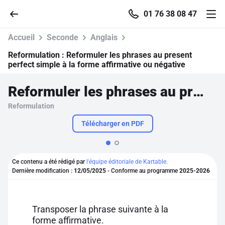
01 76 38 08 47
Accueil
Seconde
Anglais
Reformulation :
Reformuler les phrases au present
perfect simple à la forme affirmative ou négative
Accueil
Reformuler les phrases au present perfect simple à la forme affirmative ou négative
Reformulation
Parcourir
Télécharger en PDF
Recherche
Ce contenu a été rédigé par
l'équipe éditoriale de Kartable.
Se connecter
Dernière modification :
12/05/2025
- Conforme au programme
2025-2026
S'inscrire gratuitement
Transposer la phrase suivante à la
Pour profiter de 10 contenus offerts.
forme affirmative.