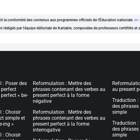
ntit la conformité des contenus aux programmes officiels de l'Éducation nationale.
en 
nt rédigés par l'équipe éditoriale de Kartable, composéee de professeurs certififés et
 : Poser des
Reformulation : Mettre des
Reformulatio
 perfect
phrases contenant des verbes au
au present p
perfect « be-
present perfect à la forme
Traduction :
négative
des phrases 
 : Choisir
Reformulation : Mettre des
simple
ct simple et
phrases contenant des verbes au
Traduction :
e-ing »
present perfect à la forme
des phrases 
interrogative
 : Choisir
simple