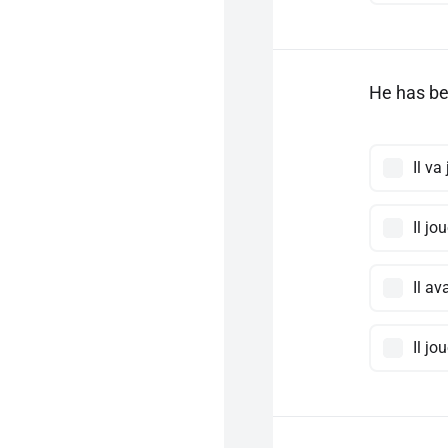
He has be
Il va
Il jo
Il av
Il jo