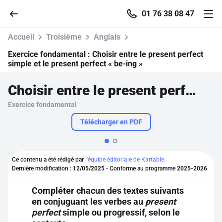
01 76 38 08 47
Accueil
Troisième
Anglais
Exercice fondamental :
Choisir entre le present perfect
simple et le present perfect « be-ing »
Accueil
Choisir entre le present perfect simple et le present perfect « be-ing »
Exercice fondamental
Parcourir
Télécharger en PDF
Recherche
Ce contenu a été rédigé par
l'équipe éditoriale de Kartable.
Se connecter
Dernière modification :
12/05/2025
- Conforme au programme
2025-2026
Compléter chacun des textes suivants
S'inscrire gratuitement
en conjuguant les verbes au
present
perfect
simple ou progressif, selon le
Pour profiter de 10 contenus offerts.