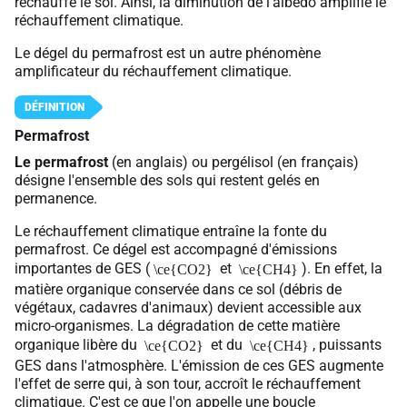
réchauffe le sol. Ainsi, la diminution de l'albédo amplifie le
réchauffement climatique.
Le dégel du permafrost est un autre phénomène
amplificateur du réchauffement climatique.
Permafrost
Le permafrost
(en anglais) ou pergélisol (en français)
désigne l'ensemble des sols qui restent gelés en
permanence.
Le réchauffement climatique entraîne la fonte du
permafrost. Ce dégel est accompagné d'émissions
importantes de GES (
et
). En effet, la
\ce{CO2}
\ce{CH4}
matière organique conservée dans ce sol (débris de
végétaux, cadavres d'animaux) devient accessible aux
micro-organismes. La dégradation de cette matière
organique libère du
et du
, puissants
\ce{CO2}
\ce{CH4}
GES dans l'atmosphère. L'émission de ces GES augmente
l'effet de serre qui, à son tour, accroît le réchauffement
climatique. C'est ce que l'on appelle une boucle