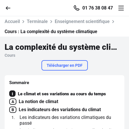
01 76 38 08 47
Accueil
Terminale
Enseignement scientifique
Cours :
La complexité du système climatique
La complexité du système climatique
Accueil
Cours
Parcourir
Télécharger en PDF
Recherche
Sommaire
Le climat et ses variations au cours du temps
I
Se connecter
La notion de climat
A
Les indicateurs des variations du climat
B
S'inscrire gratuitement
Les indicateurs des variations climatiques du
1
passé
Pour profiter de 10 contenus offerts.