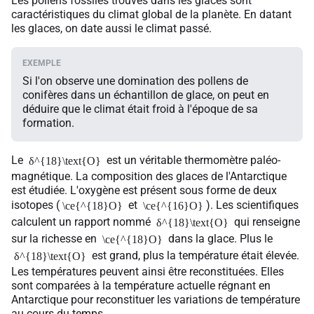
Les pollens fossiles trouvés dans les glaces sont
caractéristiques du climat global de la planète. En datant
les glaces, on date aussi le climat passé.
Si l'on observe une domination des pollens de
conifères dans un échantillon de glace, on peut en
déduire que le climat était froid à l'époque de sa
formation.
Le
est un véritable thermomètre paléo-
δ^{18}\text{O}
magnétique. La composition des glaces de l'Antarctique
est étudiée. L'oxygène est présent sous forme de deux
isotopes (
et
). Les scientifiques
\ce{^{18}O}
\ce{^{16}O}
calculent un rapport nommé
qui renseigne
δ^{18}\text{O}
sur la richesse en
dans la glace. Plus le
\ce{^{18}O}
est grand, plus la température était élevée.
δ^{18}\text{O}
Les températures peuvent ainsi être reconstituées. Elles
sont comparées à la température actuelle régnant en
Antarctique pour reconstituer les variations de température
au cours du temps.