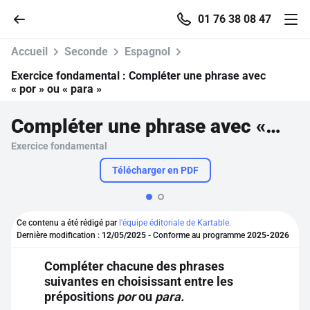
01 76 38 08 47
Accueil
Seconde
Espagnol
Exercice fondamental :
Compléter une phrase avec
« por » ou « para »
Accueil
Compléter une phrase avec « por » ou « para »
Exercice fondamental
Parcourir
Télécharger en PDF
Recherche
Ce contenu a été rédigé par
l'équipe éditoriale de Kartable.
Se connecter
Dernière modification :
12/05/2025
- Conforme au programme
2025-2026
Compléter chacune des phrases
S'inscrire gratuitement
suivantes en choisissant entre les
prépositions
por
ou
para.
Pour profiter de 10 contenus offerts.