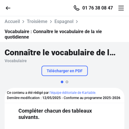
01 76 38 08 47
Accueil
Troisième
Espagnol
Vocabulaire :
Connaître le vocabulaire de la vie
quotidienne
Accueil
Connaître le vocabulaire de la vie quotidienne
Vocabulaire
Parcourir
Télécharger en PDF
Recherche
Ce contenu a été rédigé par
l'équipe éditoriale de Kartable.
Se connecter
Dernière modification :
12/05/2025
- Conforme au programme
2025-2026
Compléter chacun des tableaux
S'inscrire gratuitement
suivants.
Pour profiter de 10 contenus offerts.