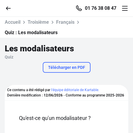
01 76 38 08 47
Accueil
Troisième
Français
Quiz :
Les modalisateurs
Les modalisateurs
Accueil
Quiz
Parcourir
Télécharger en PDF
Recherche
Ce contenu a été rédigé par
l'équipe éditoriale de Kartable.
Dernière modification :
12/06/2026
- Conforme au programme
2025-2026
Se connecter
S'inscrire gratuitement
Qu'est-ce qu'un modalisateur ?
Pour profiter de 10 contenus offerts.