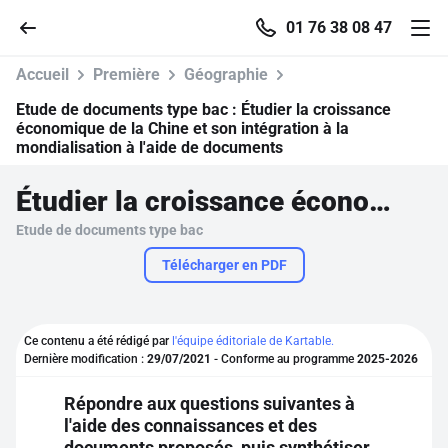
01 76 38 08 47
Accueil
Première
Géographie
Etude de documents type bac :
Étudier la croissance
économique de la Chine et son intégration à la
mondialisation à l'aide de documents
Accueil
Étudier la croissance économique de la Chine et son intégration à la mondialisation à l'aide de documents
Parcourir
Etude de documents type bac
Télécharger en PDF
Recherche
Se connecter
Ce contenu a été rédigé par
l'équipe éditoriale de Kartable.
Dernière modification :
29/07/2021
- Conforme au programme
2025-2026
S'inscrire gratuitement
Répondre aux questions suivantes à
l'aide des connaissances et des
Pour profiter de 10 contenus offerts.
documents proposés, puis synthétiser