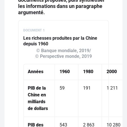
les informations dans un paragraphe
argumenté.
DOCUMENT 1
Les richesses produites par la Chine
depuis 1960
© Banque mondiale, 2019/
© Perspective monde, 2019
Années
1960
1980
2000
PIB de la
59
191
1 211
Chine en
milliards
de dollars
PIB des
543
2 863
10 280